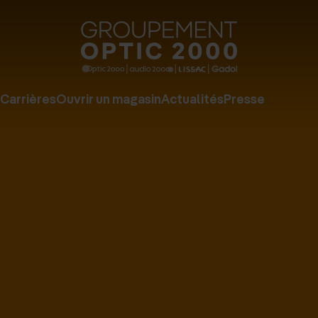
Groupe
Optic
2000
Carrières
Ouvrir un magasin
Actualités
Presse
-
Audio
2000
-
Lissac
-
Gadol
-
Page