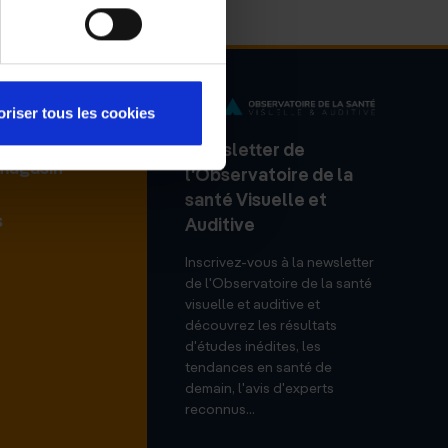
oriser tous les cookies
Newsletter de
 magasin
l'Observatoire de la
santé Visuelle et
s
Auditive
Inscrivez-vous à la newsletter
de l'Observatoire de la santé
visuelle et auditive et
découvrez les résultats
d'études inédites, les
tendances en santé de
demain, l'avis d'experts
reconnus...