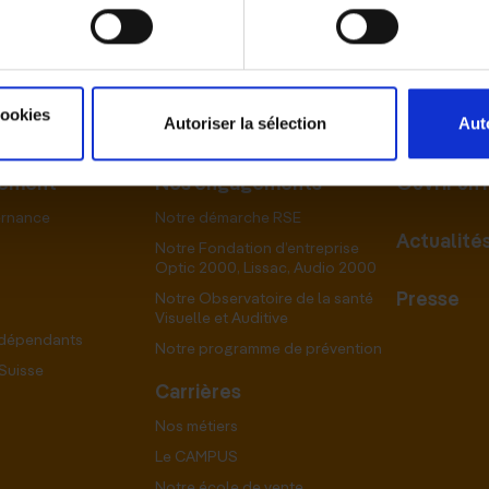
cookies
Autoriser la sélection
Aut
pement
Nos engagements
Ouvrir un
ernance
Notre démarche RSE
Actualité
Notre Fondation d’entreprise
Optic 2000, Lissac, Audio 2000
Presse
Notre Observatoire de la santé
Visuelle et Auditive
ndépendants
Notre programme de prévention
Suisse
Carrières
Nos métiers
Le CAMPUS
Notre école de vente