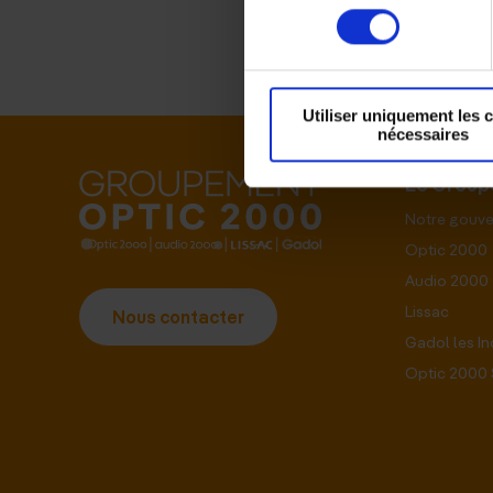
consentement
Utiliser uniquement les 
nécessaires
Le Grou
Notre gouv
Optic 2000
Audio 2000
Lissac
Nous contacter
Gadol les I
Optic 2000 