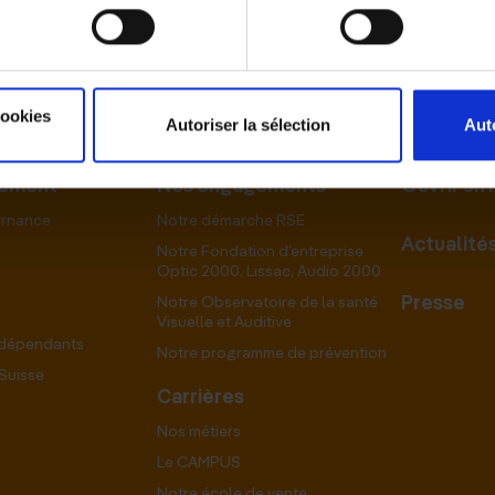
cookies
Autoriser la sélection
Aut
pement
Nos engagements
Ouvrir un
ernance
Notre démarche RSE
Actualité
Notre Fondation d’entreprise
Optic 2000, Lissac, Audio 2000
Presse
Notre Observatoire de la santé
Visuelle et Auditive
ndépendants
Notre programme de prévention
Suisse
Carrières
Nos métiers
Le CAMPUS
Notre école de vente