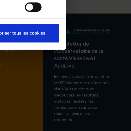
oriser tous les cookies
Newsletter de
 magasin
l'Observatoire de la
santé Visuelle et
s
Auditive
Inscrivez-vous à la newsletter
de l'Observatoire de la santé
visuelle et auditive et
découvrez les résultats
d'études inédites, les
tendances en santé de
demain, l'avis d'experts
reconnus...