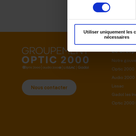
consentement
Utiliser uniquement les 
nécessaires
Le Grou
Notre gouv
Optic 2000
Audio 2000
Lissac
Nous contacter
Gadol les I
Optic 2000 