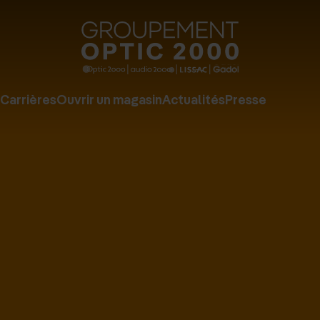
Groupe
Optic
2000
Carrières
Ouvrir un magasin
Actualités
Presse
-
Audio
2000
-
Lissac
-
Gadol
-
Page