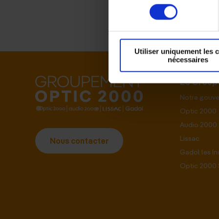
consentement
Utiliser uniquement les 
nécessaires
Le Grou
Notre gouv
Optic 2000
Audio 2000
Lissac
Nous contacter
Gadol les I
Optic 2000 