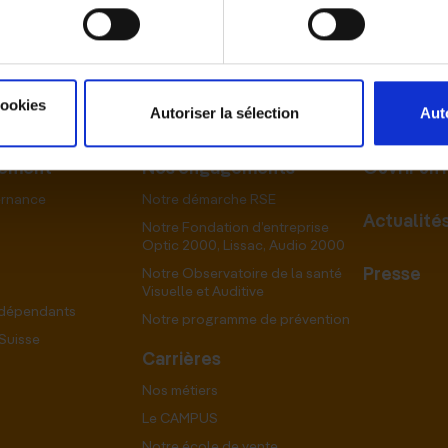
cookies
Autoriser la sélection
Aut
pement
Nos engagements
Ouvrir un
ernance
Notre démarche RSE
Actualité
Notre Fondation d’entreprise
Optic 2000, Lissac, Audio 2000
Presse
Notre Observatoire de la santé
Visuelle et Auditive
ndépendants
Notre programme de prévention
Suisse
Carrières
Nos métiers
Le CAMPUS
Notre école de vente