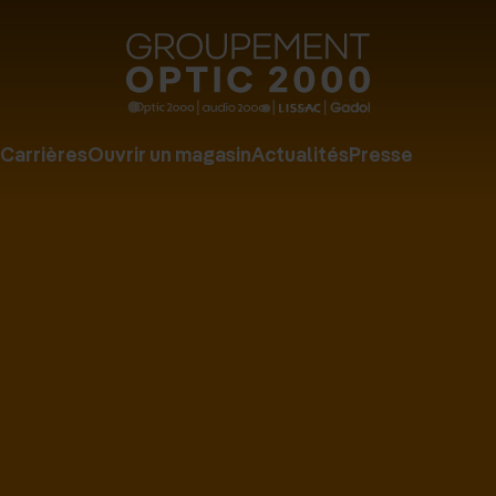
Groupe
Optic
2000
Carrières
Ouvrir un magasin
Actualités
Presse
-
Audio
2000
-
Lissac
-
Gadol
-
Page