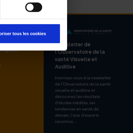
oriser tous les cookies
Newsletter de
 magasin
l'Observatoire de la
santé Visuelle et
s
Auditive
Inscrivez-vous à la newsletter
de l'Observatoire de la santé
visuelle et auditive et
découvrez les résultats
d'études inédites, les
tendances en santé de
demain, l'avis d'experts
reconnus...